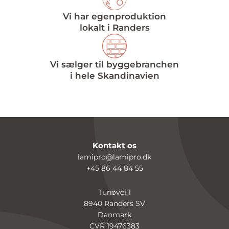
Vi har egenproduktion
lokalt i Randers
Vi sælger til byggebranchen
i hele Skandinavien
Kontakt os
lamipro@lamipro.dk
+45 86 44 84 55
Tunøvej 1
8940 Randers SV
Danmark
CVR 19476383