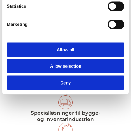
Statistics
Nyopførte
toilet- og
Toilet- og
Marketing
bruserum
badefaciliteter
hos OK
på BGI
Børnehuset
Snacks
Akademiet
Troldhøj
Allow all
Allow selection
Deny
Vi er specialister
i laminat og melamin
Specialløsninger til bygge-
og inventarindustrien