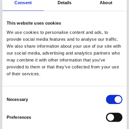
Consent
Details
About
Downloads
Oversigt over vaske
Vedligeholdelse og pleje af Lavabo stålvaske
This website uses cookies
Vedligeholdelse af BLANCO silgranit-vaske
We use cookies to personalise content and ads, to
provide social media features and to analyse our traffic.
We also share information about your use of our site with
our social media, advertising and analytics partners who
may combine it with other information that you’ve
Se vores cases og bliv
provided to them or that they’ve collected from your use
of their services.
inspireret
Consent
Necessary
Selection
Preferences