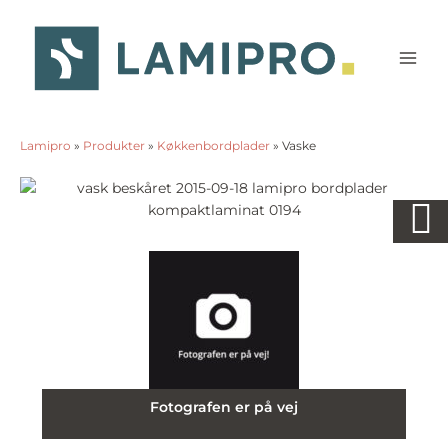
Gå
til
indholdet
Lamipro
»
Produkter
»
Køkkenbordplader
»
Vaske
Fotografen er på vej