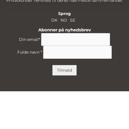
Privatkunder henvises til deres nærmeste tømmerhandel.
Sprog
DK
NO
SE
Abonner på nyhedsbrev
Din email
*
Fulde navn
*