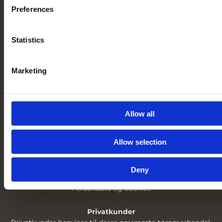
8940 Randers SV
Preferences
Danmark
CVR 19476383
Statistics
Vis på kort
Vores medarbejdere
Marketing
Om LAMIPRO
Om Lamipro
Allow all
Salgs- og leveringsbetingelser
Allow selection
LinkedIn
Deny
Databeskyttelse
Persondata og cookies
Privatkunder