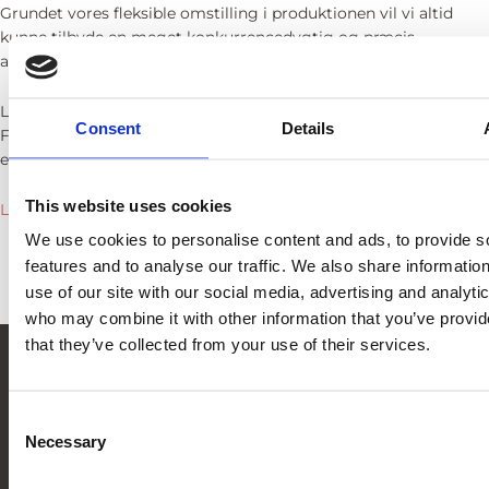
Grundet vores fleksible omstilling i produktionen vil vi altid
kunne tilbyde en meget konkurrencedygtig og præcis
afsendelsesdato på en produktionsordre.
Lamipro leverer som udgangspunkt altid med Danske
Consent
Details
Fragtmænd, hvilket gerne skal garantere levering hverdagen
efter afsendelse fra Randers.
This website uses cookies
Læs vores salgs- og leveringsbetingelser
.
We use cookies to personalise content and ads, to provide s
features and to analyse our traffic. We also share informatio
use of our site with our social media, advertising and analyti
who may combine it with other information that you’ve provid
that they’ve collected from your use of their services.
Kontakt os
lamipro@lamipro.dk
Consent
+45 86 44 84 55
Necessary
Selection
Tunøvej 1