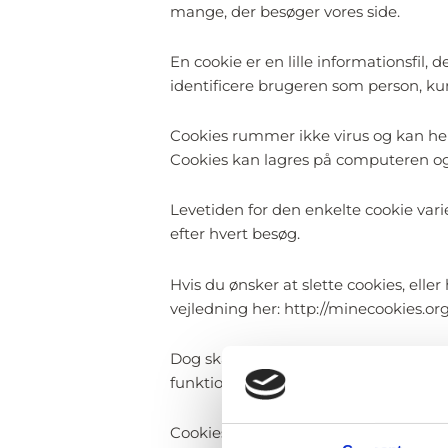
mange, der besøger vores side.
En cookie er en lille informationsfil
identificere brugeren som person, k
Cookies rummer ikke virus og kan hel
Cookies kan lagres på computeren og
Levetiden for den enkelte cookie varie
efter hvert besøg.
Hvis du ønsker at slette cookies, ell
vejledning her: http://minecookies.o
Dog skal man være klar over, at hvis m
funktionalitet på hjemmesiden ikke f
Cookies på vores hjemmeside