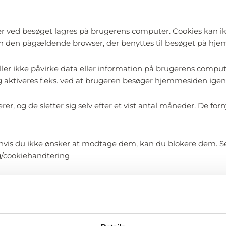
, der ved besøget lagres på brugerens computer. Cookies kan i
un den pågældende browser, der benyttes til besøget på hj
ler ikke påvirke data eller information på brugerens comput
 aktiveres f.eks. ved at brugeren besøger hjemmesiden igen
rer, og de sletter sig selv efter et vist antal måneder. De for
er hvis du ikke ønsker at modtage dem, kan du blokere dem. S
rg/cookiehandtering
an hindrer lagring af cookies, er en risiko for at navigation e
ungerer optimalt.