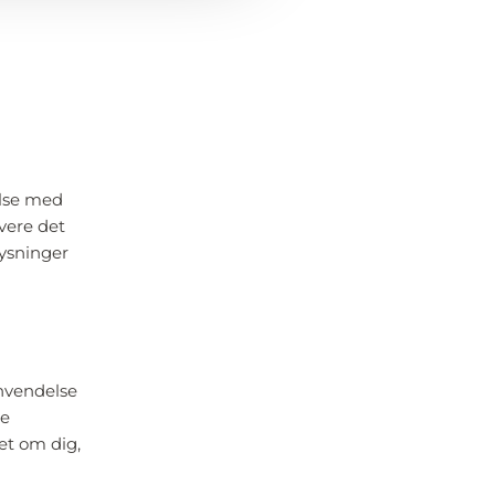
else med
evere det
lysninger
envendelse
te
et om dig,