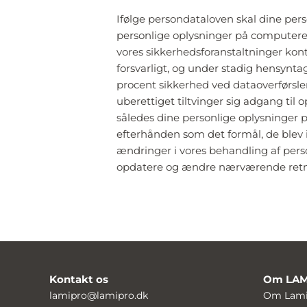
Ifølge persondataloven skal dine pers
personlige oplysninger på computere 
vores sikkerhedsforanstaltninger kon
forsvarligt, og under stadig hensynta
procent sikkerhed ved dataoverførsler 
uberettiget tiltvinger sig adgang til 
således dine personlige oplysninger 
efterhånden som det formål, de blev in
ændringer i vores behandling af perso
opdatere og ændre nærværende retnin
Kontakt os
Om LA
lamipro@lamipro.dk
Om Lami