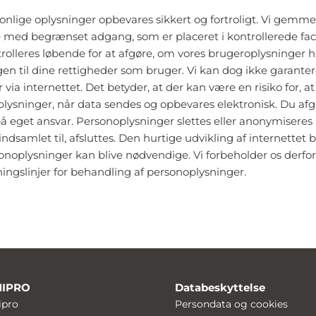
onlige oplysninger opbevares sikkert og fortroligt. Vi gemme
med begrænset adgang, som er placeret i kontrollerede facil
trolleres løbende for at afgøre, om vores brugeroplysninger 
gen til dine rettigheder som bruger. Vi kan dog ikke garanter
via internettet. Det betyder, at der kan være en risiko for, a
oplysninger, når data sendes og opbevares elektronisk. Du afg
på eget ansvar. Personoplysninger slettes eller anonymiseres
dsamlet til, afsluttes. Den hurtige udvikling af internettet b
noplysninger kan blive nødvendige. Vi forbeholder os derfor r
gslinjer for behandling af personoplysninger.
MIPRO
Databeskyttelse
pro
Persondata og cookies