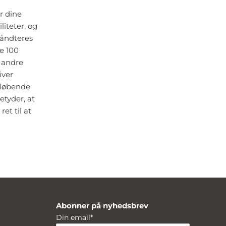
r dine
iteter, og
håndteres
e 100
t andre
iver
 løbende
etyder, at
et til at
Abonner på nyhedsbrev
Din email
*