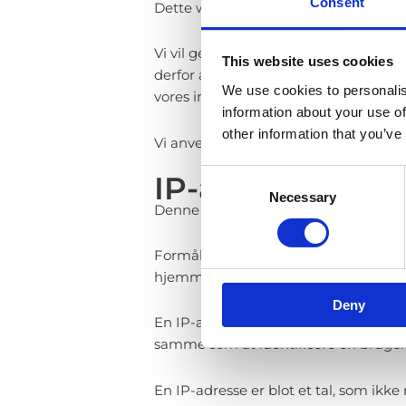
Consent
Dette website anvender cookies for a
Vi vil gerne give brugeren en god op
This website uses cookies
derfor at indsamle anonym statistik
We use cookies to personalis
vores indhold.
information about your use of
other information that you’ve
Vi anvender Google Analytics til at må
Consent
IP-adresser
Necessary
Selection
Denne hjemmeside indsamler IP-adress
Formålet er at indsamle statistik om
hjemmesiden og optimere indholdet
Deny
En IP-adresse er et nummer for en br
samme som at identificere en bruger
En IP-adresse er blot et tal, som ik