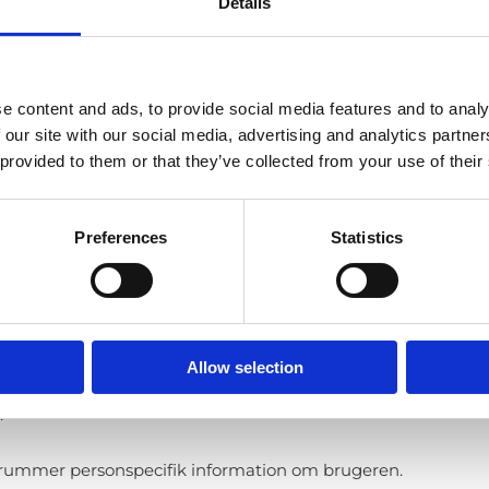
Details
t optimere din oplevelse af hjemmesiden.
levelse på vores hjemmeside. Formålet med anvendelsen af c
 omkring besøg på hjemmesiden, så vi bedre kan optimere og
e content and ads, to provide social media features and to analy
 our site with our social media, advertising and analytics partn
 provided to them or that they’ve collected from your use of their
le statistik på besøg.
Preferences
Statistics
er til statistiske formål.
kring brugen af hjemmesiden, så vi bedre kan administrere
.
Allow selection
ugers enhed på internettet. At kende en IP-adresser er ikke
.
ke rummer personspecifik information om brugeren.