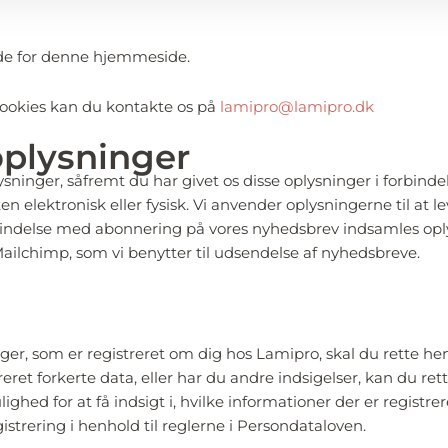
de for denne hjemmeside.
cookies kan du kontakte os på
lamipro@lamipro.dk
oplysninger
ninger, såfremt du har givet os disse oplysninger i forbind
ten elektronisk eller fysisk. Vi anvender oplysningerne til at l
orbindelse med abonnering på vores nyhedsbrev indsamles op
ailchimp, som vi benytter til udsendelse af nyhedsbreve.
ger, som er registreret om dig hos Lamipro, skal du rette h
treret forkerte data, eller har du andre indsigelser, kan du ret
ed for at få indsigt i, hvilke informationer der er registrer
strering i henhold til reglerne i Persondataloven.