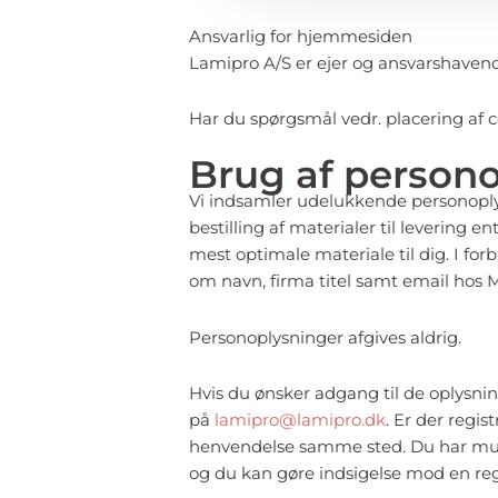
Ansvarlig for hjemmesiden
Lamipro A/S er ejer og ansvarshaven
Har du spørgsmål vedr. placering af 
Brug af person
Vi indsamler udelukkende personoplys
bestilling af materialer til levering en
mest optimale materiale til dig. I f
om navn, firma titel samt email hos M
Personoplysninger afgives aldrig.
Hvis du ønsker adgang til de oplysnin
på
lamipro@lamipro.dk
. Er der regis
henvendelse samme sted. Du har muligh
og du kan gøre indsigelse mod en regi