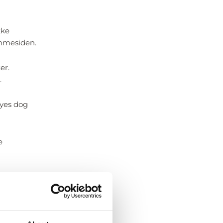
kke
emmesiden.
er.
.
nyes dog
e
ller