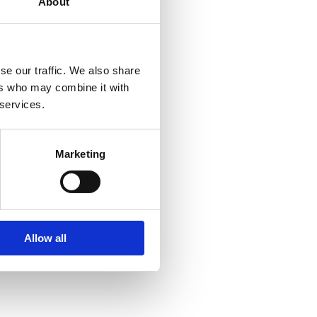
About
ookies er
 forbedre
se our traffic. We also share
ers who may combine it with
 services.
Marketing
Allow all
 det