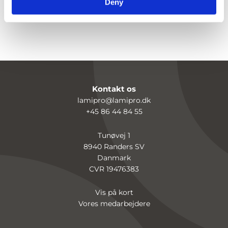
Deny
i hele Skandinavien
Kontakt os
lamipro@lamipro.dk
+45 86 44 84 55
Tunøvej 1
8940 Randers SV
Danmark
CVR 19476383
Vis på kort
Vores medarbejdere