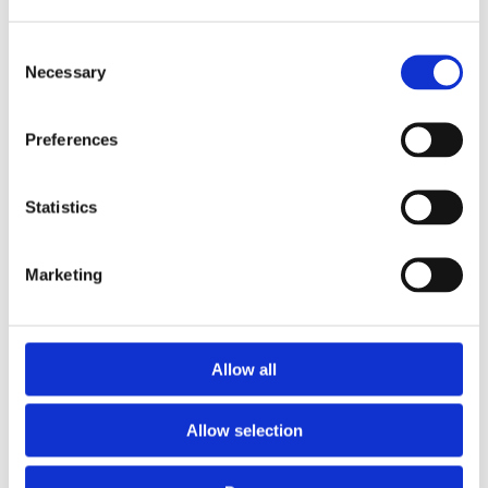
Consent
Necessary
Selection
Preferences
Vi er specialister
i laminat og melamin
Statistics
Specialløsninger til bygge-
Marketing
og inventarindustrien
Allow all
Vi har egenproduktion
lokalt i Randers
Allow selection
Vi sælger til byggebranchen