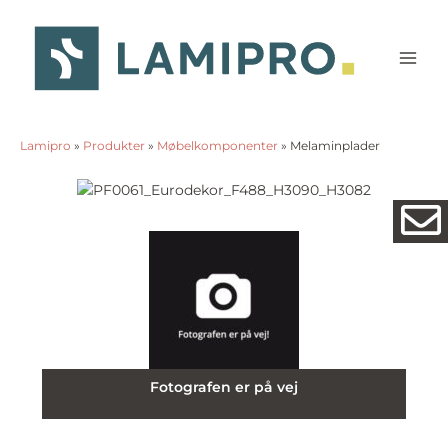
Gå
til
indholdet
Lamipro
»
Produkter
»
Møbelkomponenter
»
Melaminplader
Fotografen er på vej