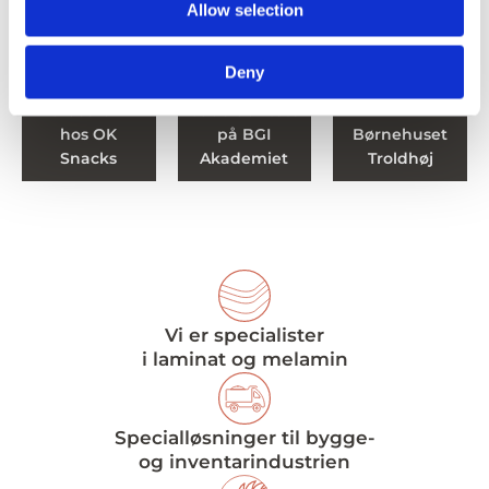
Allow selection
Nyopførte
Deny
toilet- og
Toilet- og
bruserum
badefaciliteter
hos OK
på BGI
Børnehuset
Snacks
Akademiet
Troldhøj
Vi er specialister
i laminat og melamin
Specialløsninger til bygge-
og inventarindustrien