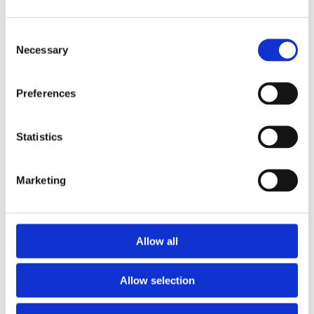
Consent
Necessary
Selection
Preferences
Vi er specialister
Statistics
i laminat og melamin
Marketing
Specialløsninger til bygge-
og inventarindustrien
Allow all
Vi har egenproduktion med
Allow selection
en moderne maskinpark