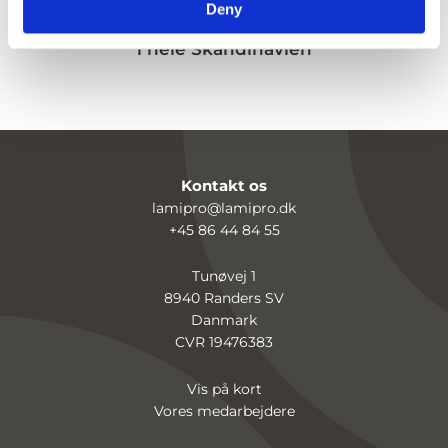
Deny
Vi sælger til byggebranchen
i hele Skandinavien
Kontakt os
lamipro@lamipro.dk
+45 86 44 84 55
Tunøvej 1
8940 Randers SV
Danmark
CVR 19476383
Vis på kort
Vores medarbejdere