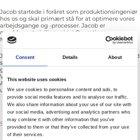
Jacob startede i foråret som produktionsingeniør
hos os og skal primært stå for at optimere vores
arbejdsgange og -processer. Jacob er
nyuddannet civilingeniør i Operations
Management fra Syddansk Universitet.
Julie er vores nye marketingkoordinator, som ved
Consent
Details
About
siden af sit studie vil være på kontoret et par
gange om ugen. Julie læser International
Virksomhedskommunikation i Engelsk på
This website uses cookies
Aarhus Universitet og starter på sit 3. år af
We use cookies to personalise content and ads, to
uddannelsen til september.
provide social media features and to analyse our traffic.
We also share information about your use of our site with
our social media, advertising and analytics partners who
may combine it with other information that you’ve
Sig hej til resten af Lamipro-kontoret
provided to them or that they’ve collected from your use
of their services.